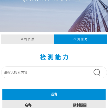
公 司 资 质
检 测 能 力
检 测 能 力
沥青
名称
限制范围