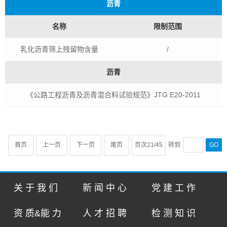
沥青
名称
限制范围
乳化沥青筛上残留物含量
/
沥青
《公路工程沥青及沥青混合料试验规范》JTG E20-2011
首页
上一页
下一页
尾页
页次21/45
转到
GO
关 于 我 们
新 闻 中 心
党 建 工 作
资 质&能 力
人 才 招 聘
检 测 知 识