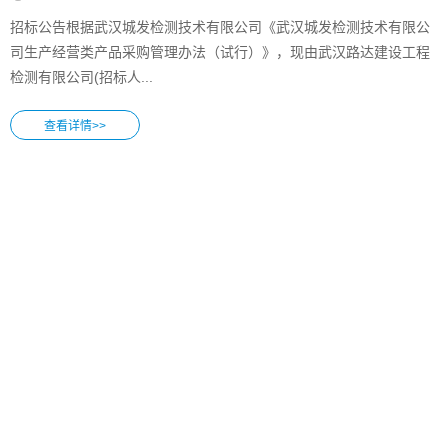
招标公告根据武汉城发检测技术有限公司《武汉城发检测技术有限公
司生产经营类产品采购管理办法（试行）》，现由武汉路达建设工程
检测有限公司(招标人...
查看详情>>