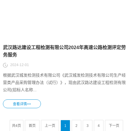
武汉路达建设工程检测有限公司2024年高速公路检测评定劳
务服务
2024-12-01
根据武汉城发检测技术有限公司《武汉城发检测技术有限公司生产经
营类产品采购管理办法（试行）》，现由武汉路达建设工程检测有限
公司(招标人名称...
查看详情>>
共4页
首页
上一页
1
2
3
4
下一页