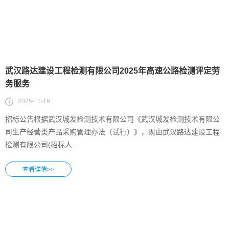
武汉路达建设工程检测有限公司2025年高速公路检测评定劳
务服务
2025-11-19
招标公告根据武汉城发检测技术有限公司《武汉城发检测技术有限公
司生产经营类产品采购管理办法（试行）》，现由武汉路达建设工程
检测有限公司(招标人...
查看详情>>