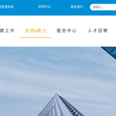
协同办公
测管理系统
联系我们
 建 工 作
资 质&能 力
服 务 中 心
人 才 招 聘