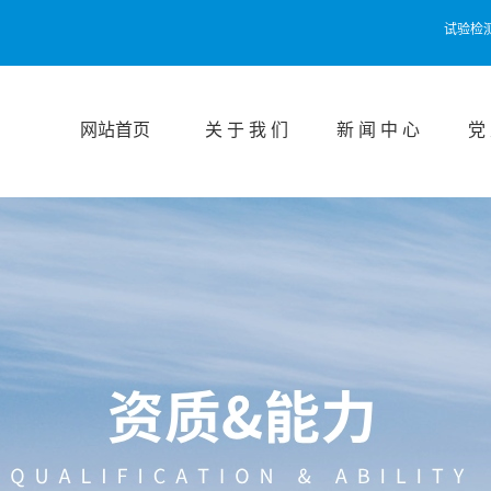
试验检
网站首页
关 于 我 们
新 闻 中 心
党