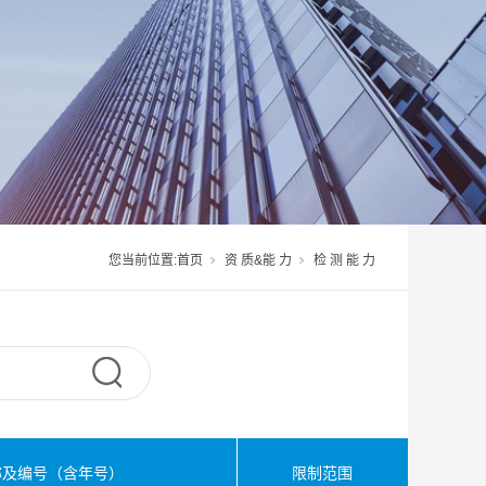
您当前位置:
首页
资 质&能 力
检 测 能 力
称及编号（含年号）
限制范围