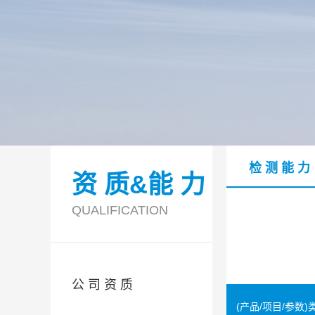
检 测 能 力
资 质&能 力
QUALIFICATION
公 司 资 质
(产品/项目/参数)