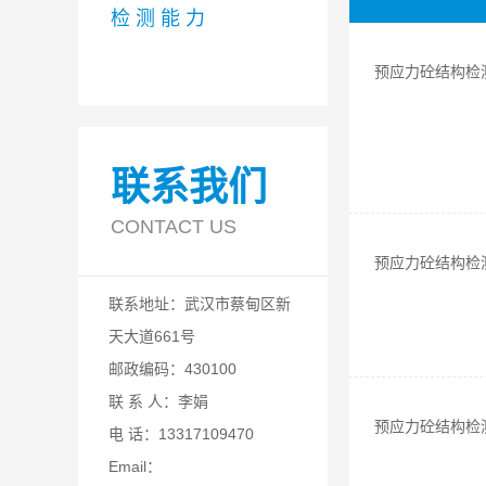
检 测 能 力
预应力砼结构检
联系我们
CONTACT US
预应力砼结构检
联系地址：武汉市蔡甸区新
天大道661号
邮政编码：430100
联 系 人：李娟
预应力砼结构检
电 话：13317109470
Email：