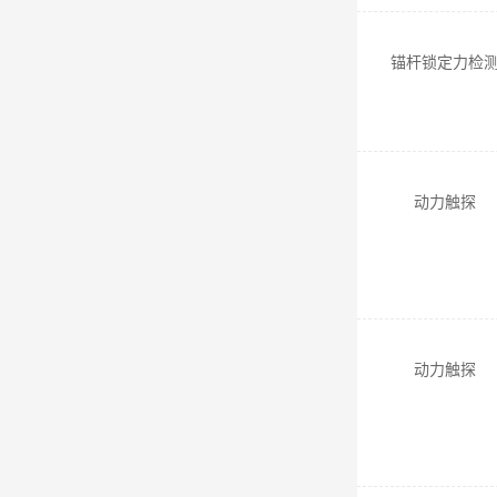
锚杆锁定力检
动力触探
动力触探