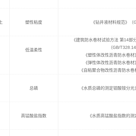
土
塑性粘度
《钻井液材料规范》（GB/
《建筑防水卷材试验方法 第14
（GB/T328.1
低温柔性
《塑性体改性沥青防水卷材》（G
《弹性体改性沥青防水卷材》（G
《自粘聚合物改性沥青防水卷材》（
总磷
《水质总磷的测定钼酸铵分光光度法
高锰酸盐指数
《水质高锰酸盐指数的测定》G