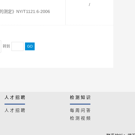
/
》NY/T1121.6-2006
转到
GO
人 才 招 聘
检 测 知 识
人 才 招 聘
每 周 问 答
检 测 视 频