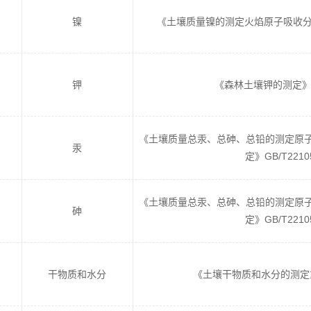
镍
《土壤质量镍的测定火焰原子吸收分光光度
钾
《森林土壤钾的测定》LY/
《土壤质量总汞、总砷、总铅的测定原
汞
定》GB/T22105
《土壤质量总汞、总砷、总铅的测定原
砷
定》GB/T22105
干物质和水分
《土壤干物质和水分的测定重量