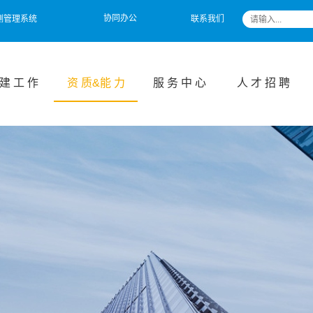
协同办公
测管理系统
联系我们
 建 工 作
资 质&能 力
服 务 中 心
人 才 招 聘