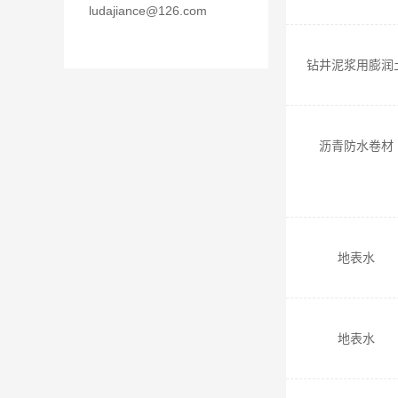
ludajiance@126.com
钻井泥浆用膨润
沥青防水卷材
地表水
地表水