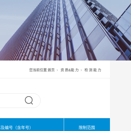
您当前位置:
首页
资 质&能 力
检 测 能 力
称及编号（含年号）
限制范围