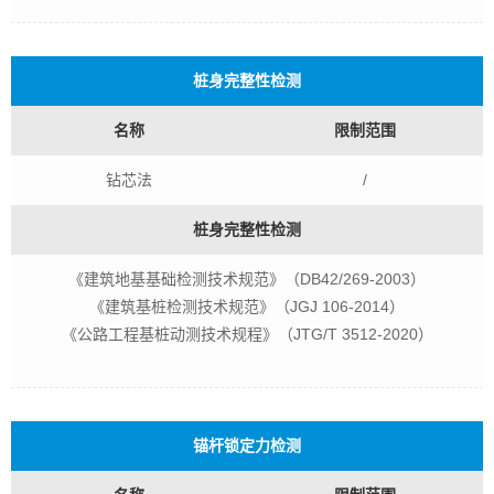
桩身完整性检测
名称
限制范围
钻芯法
/
桩身完整性检测
《建筑地基基础检测技术规范》（DB42/269-2003）
《建筑基桩检测技术规范》（JGJ 106-2014）
《公路工程基桩动测技术规程》（JTG/T 3512-2020）
锚杆锁定力检测