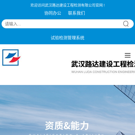
欢迎访问武汉路达建设工程检测有限公司官网 !
协同办公
联系我们
试验检测管理系统