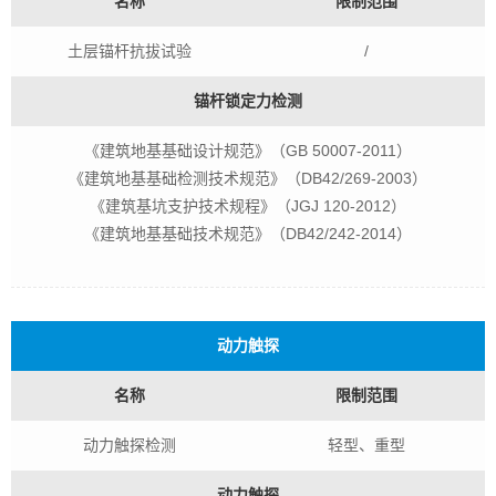
名称
限制范围
土层锚杆抗拔试验
/
锚杆锁定力检测
《建筑地基基础设计规范》（GB 50007-2011）
《建筑地基基础检测技术规范》（DB42/269-2003）
《建筑基坑支护技术规程》（JGJ 120-2012）
《建筑地基基础技术规范》（DB42/242-2014）
动力触探
名称
限制范围
动力触探检测
轻型、重型
动力触探