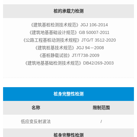
桩的承载力检测
《建筑基桩检测技术规范》JGJ 106-2014
《建筑地基基础设计规范》GB 50007-2011
《公路工程基桩动测技术规程》JTG/T 3512-2020
《建筑桩基技术规范》JGJ 94－2008
《基桩静载试验》JT/T738-2009
《建筑地基基础检测技术规范》DB42/269-2003
桩身完整性检测
名称
限制范围
低应变反射波法
/
桩身完整性检测