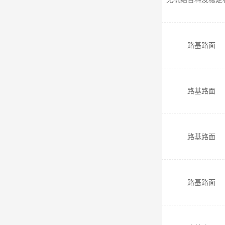
路基路面
路基路面
路基路面
路基路面