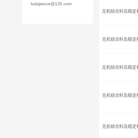
ludajiance@126.com
无机结合料及稳定
无机结合料及稳定
无机结合料及稳定
无机结合料及稳定
无机结合料及稳定