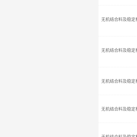
无机结合料及稳定
无机结合料及稳定
无机结合料及稳定
无机结合料及稳定
无机结合料及稳定