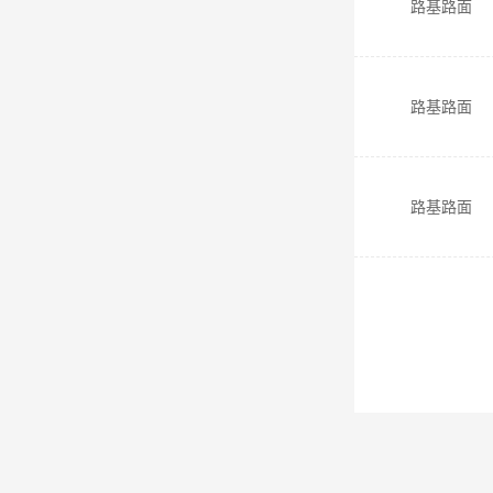
路基路面
路基路面
路基路面