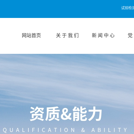
试验检
网站首页
关 于 我 们
新 闻 中 心
党