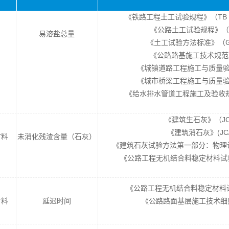
《铁路工程土工试验规程》（TB 10102
《公路土工试验规程》（JTG
易溶盐总量
《土工试验方法标准》（GB/T
《公路路基施工技术规范》(J
《城镇道路工程施工与质量验收规范
《城市桥梁工程施工与质量验收规范
《给水排水管道工程施工及验收规范》
《建筑生石灰》（JC/T 
《建筑消石灰》(JC/T 
材料
未消化残渣含量（石灰）
《建筑石灰试验方法第一部分：物理试验方法
《公路工程无机结合料稳定材料试验规程
《公路工程无机结合料稳定材料试验规
材料
延迟时间
《公路路面基层施工技术细则》J