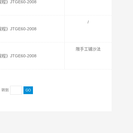
JTGE60-2008
/
JTGE60-2008
限手工铺沙法
JTGE60-2008
转到
GO