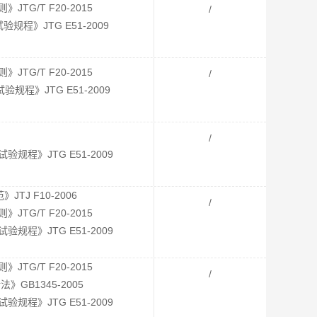
TG/T F20-2015
/
程》JTG E51-2009
TG/T F20-2015
/
程》JTG E51-2009
/
程》JTG E51-2009
TJ F10-2006
/
TG/T F20-2015
程》JTG E51-2009
TG/T F20-2015
/
GB1345-2005
程》JTG E51-2009