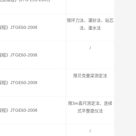
限环刀法、灌砂法、钻芯
JTGE60-2008
法、灌水法
/
JTGE60-2008
限贝克曼梁测定法
JTGE60-2008
限3m直尺测定法、连续
JTGE60-2008
式平整度仪法
/