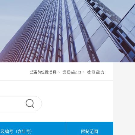
您当前位置:
首页
资 质&能 力
检 测 能 力
称及编号（含年号）
限制范围