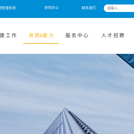
协同办公
测管理系统
联系我们
 建 工 作
资 质&能 力
服 务 中 心
人 才 招 聘