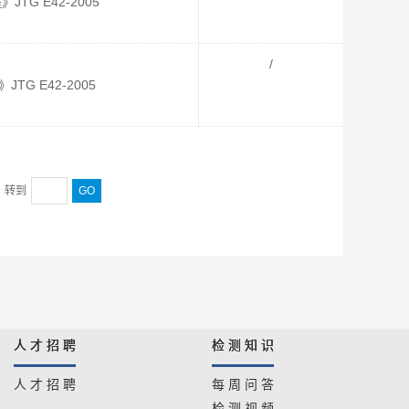
TG E42-2005
/
TG E42-2005
转到
GO
人 才 招 聘
检 测 知 识
人 才 招 聘
每 周 问 答
检 测 视 频