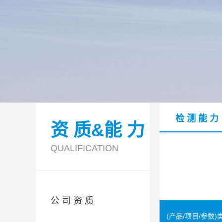
检 测 能 力
资 质&能 力
QUALIFICATION
公 司 资 质
(产品/项目/参数)