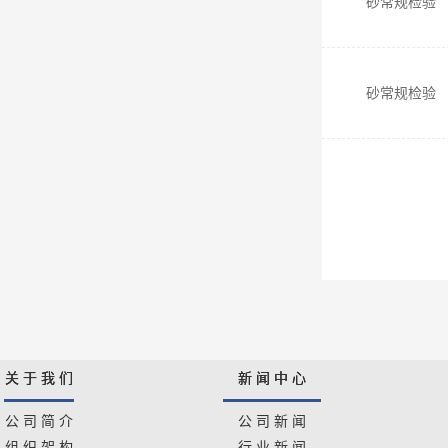
砂常规检验
砂常规检验
关 于 我 们
新 闻 中 心
公 司 简 介
公 司 新 闻
组 织 架 构
行 业 新 闻