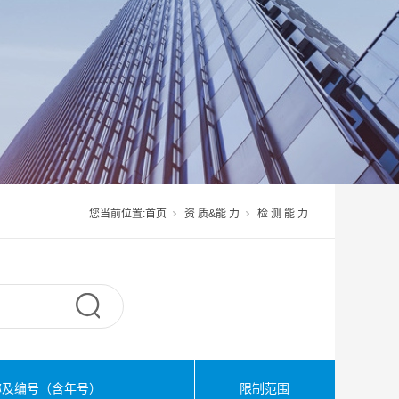
您当前位置:
首页
资 质&能 力
检 测 能 力
称及编号（含年号）
限制范围