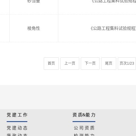
砂当量
《公路工程集料试验规程》J
棱角性
《公路工程集料试验规程》J
首页
上一页
下一页
尾页
页次1/23
党 建 工 作
资 质&能 力
党 建 动 态
公 司 资 质
廉 政 动 态
检 测 能 力