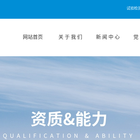
试验检
网站首页
关 于 我 们
新 闻 中 心
党