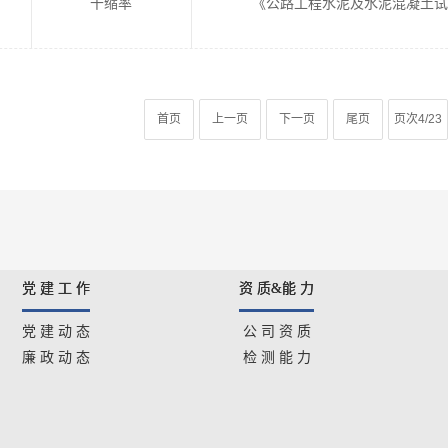
干缩率
《公路工程水泥及水泥混凝土试验规程
首页
上一页
下一页
尾页
页次4/23
党 建 工 作
资 质&能 力
党 建 动 态
公 司 资 质
廉 政 动 态
检 测 能 力