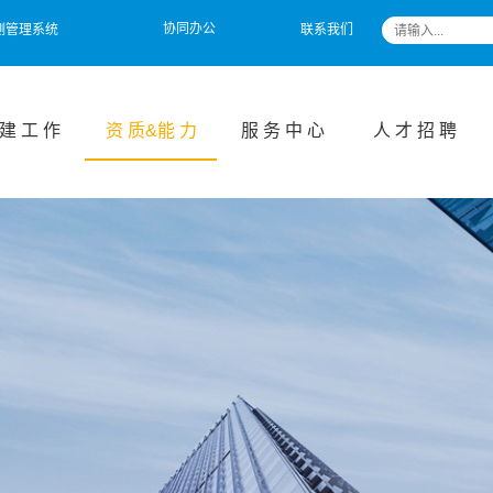
协同办公
测管理系统
联系我们
 建 工 作
资 质&能 力
服 务 中 心
人 才 招 聘