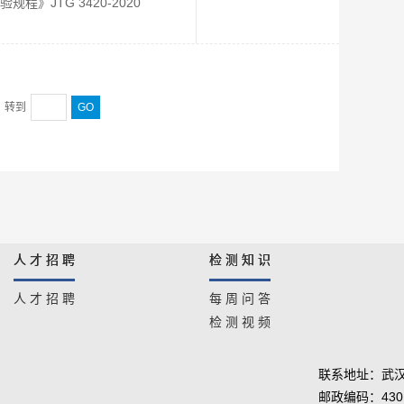
》JTG 3420-2020
转到
GO
人 才 招 聘
检 测 知 识
人 才 招 聘
每 周 问 答
检 测 视 频
联系地址：武汉
邮政编码：430