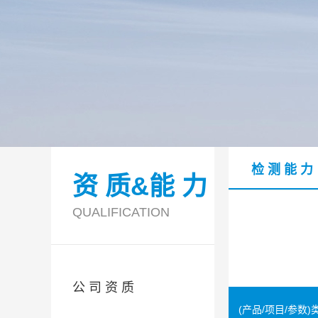
检 测 能 力
资 质&能 力
QUALIFICATION
公 司 资 质
(产品/项目/参数)