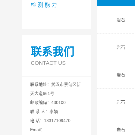
检 测 能 力
岩石
岩石
联系我们
CONTACT US
岩石
联系地址：武汉市蔡甸区新
天大道661号
岩石
邮政编码：430100
联 系 人：李娟
电 话：13317109470
岩石
Email：