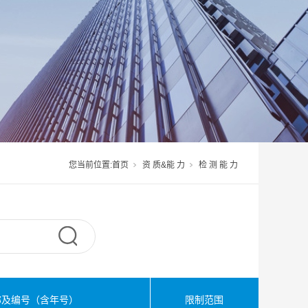
您当前位置:
首页
资 质&能 力
检 测 能 力
称及编号（含年号）
限制范围