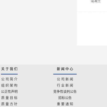
混凝土
关 于 我 们
新 闻 中 心
公 司 简 介
公 司 新 闻
组 织 架 构
行 业 新 闻
公正性声明
竞争性谈判公告
质 量 目 标
招标公告
质 量 方 针
重 要 通 知